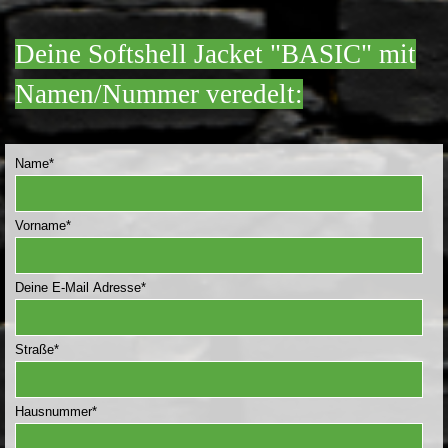
Deine Softshell Jacket "BASIC" mit
Namen/Nummer veredelt:
Name
*
Vorname
*
Deine E-Mail Adresse
*
Straße
*
Hausnummer
*