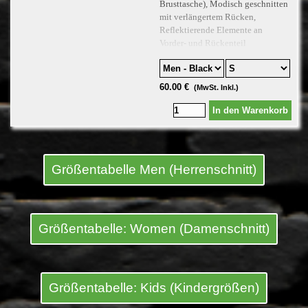
Brusttasche), Modisch geschnitten
mit verlängertem Rücken,
Reflektierende Elemente an
Vorder- und Rückenteil
60.00 €
(MwSt. Inkl.)
In den Warenkorb
Größentabelle Men (Herrenschnitt)
Größentabelle: Women (Damenschnitt)
Größentabelle: Kids (Kindergrößen)