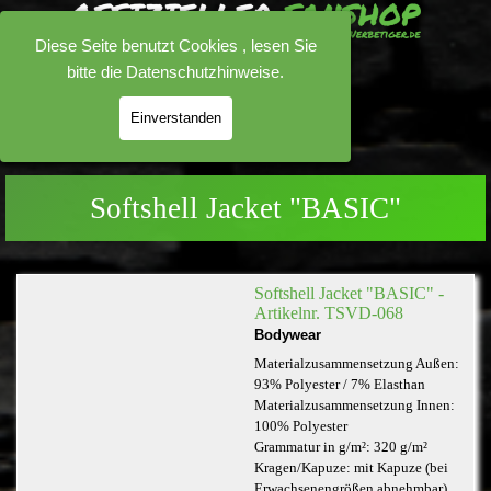
Direkt zum Seiteninhalt
Diese Seite benutzt Cookies , lesen Sie
bitte die
Datenschutzhinweise
.
0.00 €
Einverstanden
Menü überspringen
Softshell Jacket "BASIC"
Softshell Jacket "BASIC" -
Artikelnr. TSVD-068
Bodywear
Materialzusammensetzung Außen:
93% Polyester / 7% Elasthan
Materialzusammensetzung Innen:
100% Polyester
Grammatur in g/m²: 320 g/m²
Kragen/Kapuze: mit Kapuze (bei
Erwachsenengrößen abnehmbar)